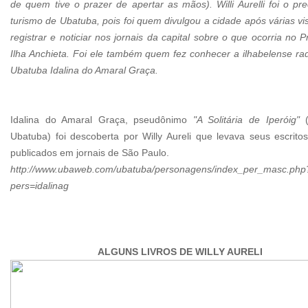
de quem tive o prazer de apertar as mãos). Willi Aurelli foi o pr
turismo de Ubatuba, pois foi quem divulgou a cidade após várias vis
registrar e noticiar nos jornais da capital sobre o que ocorria no P
Ilha Anchieta. Foi ele também quem fez conhecer a ilhabelense r
Ubatuba Idalina do Amaral Graça.
Idalina do Amaral Graça, pseudônimo
"A Solitária de Iperóig"
(
Ubatuba) foi descoberta por Willy Aureli que levava seus escrit
publicados em jornais de São Paulo.
http://www.ubaweb.com/ubatuba/personagens/index_per_masc.php
pers=idalinag
ALGUNS LIVROS DE WILLY AURELI