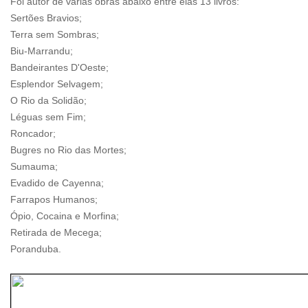
Foi autor de várias obras abaixo entre elas 13 livros:
Sertões Bravios;
Terra sem Sombras;
Biu-Marrandu;
Bandeirantes D'Oeste;
Esplendor Selvagem;
O Rio da Solidão;
Léguas sem Fim;
Roncador;
Bugres no Rio das Mortes;
Sumauma;
Evadido de Cayenna;
Farrapos Humanos;
Ópio, Cocaina e Morfina;
Retirada de Mecega;
Poranduba.