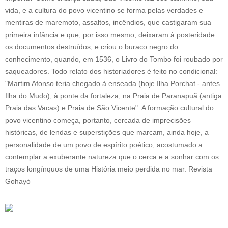
vida, e a cultura do povo vicentino se forma pelas verdades e
mentiras de maremoto, assaltos, incêndios, que castigaram sua
primeira infância e que, por isso mesmo, deixaram à posteridade
os documentos destruídos, e criou o buraco negro do
conhecimento, quando, em 1536, o Livro do Tombo foi roubado por
saqueadores. Todo relato dos historiadores é feito no condicional:
"Martim Afonso teria chegado à enseada (hoje Ilha Porchat - antes
Ilha do Mudo), à ponte da fortaleza, na Praia de Paranapuã (antiga
Praia das Vacas) e Praia de São Vicente". A formação cultural do
povo vicentino começa, portanto, cercada de imprecisões
históricas, de lendas e superstições que marcam, ainda hoje, a
personalidade de um povo de espírito poético, acostumado a
contemplar a exuberante natureza que o cerca e a sonhar com os
traços longínquos de uma História meio perdida no mar. Revista
Gohayó